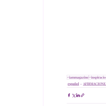
#iammagazine
#inspiraci
español
AFIRMACIONE