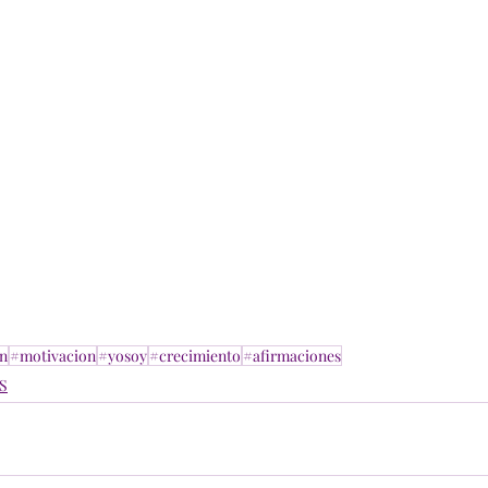
on
#motivacion
#yosoy
#crecimiento
#afirmaciones
S