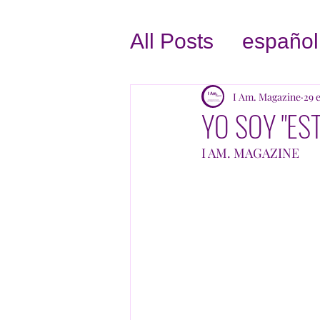
All Posts
español
AMATE A TI MI
I Am. Magazine
29 
YO SOY "ES
CRECE TU NE
I AM. MAGAZINE
SIN FINES DE 
INSPIRACION