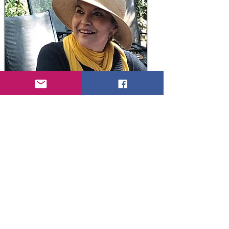
MIRIAM CIFUENTES
PSICOLOGA
Soy Mujer, Madre y Maestra.
Profesional de la educación, coach
educativa y escritora de narraciones
para niños y adolescentes.