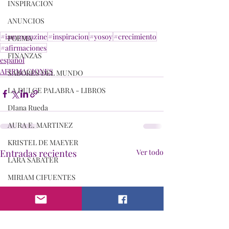
INSPIRACION
ANUNCIOS
#iammagazine
#inspiracion
#yosoy
#crecimiento
POEMA
#afirmaciones
FINANZAS
español
AFIRMACIONES
SABORES DEL MUNDO
LA DULCE PALABRA - LIBROS
DIana Rueda
AURA E. MARTINEZ
KRISTEL DE MAEYER
Entradas recientes
Ver todo
LARA SABATER
MIRIAM CIFUENTES
PAVLE LUGER
ROSA RINALDI