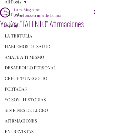
All Posts
I Am. Magazine
All Posts
20 oct 2022
0 min de lectura
Yo Soy "TALENTO" Afirmaciones
español
LA TERTULIA
HABLEMOS DE SALUD
AMATE A TI MISMO
DESARROLLO PERSONAL
CRECE TU NEGOCIO
PORTADAS
YO SOY...HISTORIAS
SIN FINES DE LUCRO
AFIRMACIONES
ENTREVISTAS