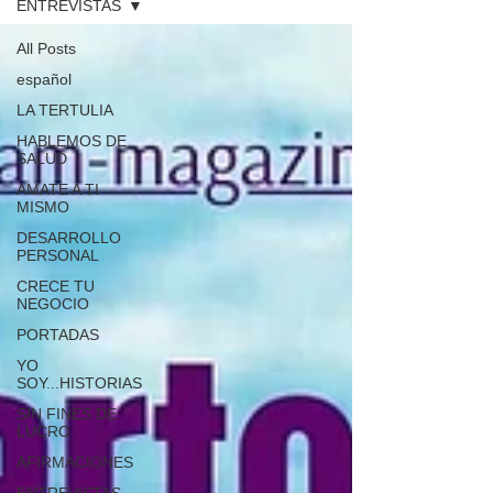
ENTREVISTAS
All Posts
español
LA TERTULIA
HABLEMOS DE
SALUD
AMATE A TI
MISMO
DESARROLLO
PERSONAL
CRECE TU
NEGOCIO
PORTADAS
YO
SOY...HISTORIAS
SIN FINES DE
LUCRO
AFIRMACIONES