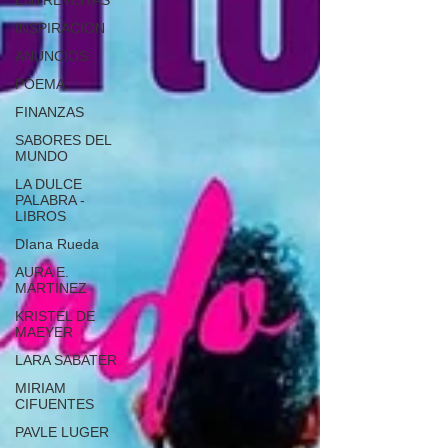
ENTREVISTAS
INSPIRACION
ANUNCIOS
POEMA
FINANZAS
SABORES DEL
MUNDO
LA DULCE
PALABRA -
LIBROS
DIana Rueda
AURA E.
MARTINEZ
KRISTEL DE
MAEYER
LARA SABATER
MIRIAM
CIFUENTES
PAVLE LUGER