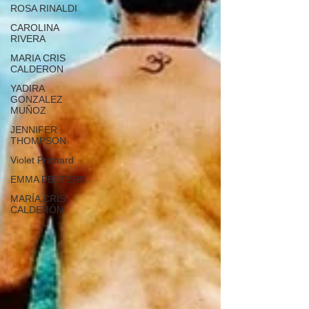
ROSA RINALDI
CAROLINA
RIVERA
MARIA CRIS
CALDERON
YADIRA
GONZALEZ
MUÑOZ
JENNIFER
THOMPSON
Violet Prichard
EMMA PEETERS
MARÍA CRIS
CALDERÓN