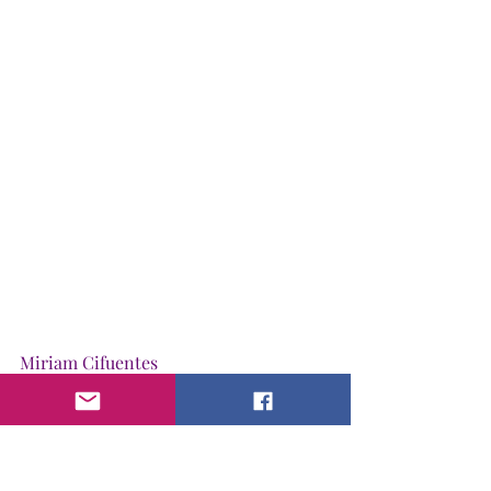
Miriam Cifuentes
i am. magazine en español
Mujeres poderosas
Inspiracion
Miriam Cifuentes
I Am Miriam Cifuentes
EL ARTE DE FILOSOFAR - Por Miriam Cifuentes
Filosofica