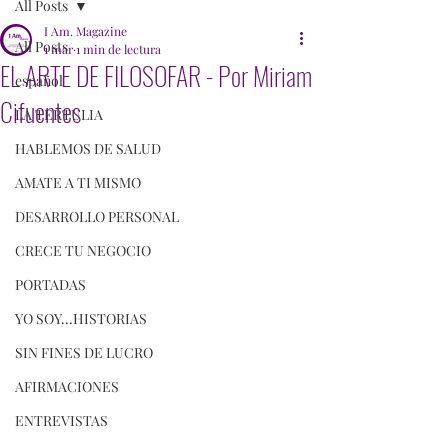
All Posts
I Am. Magazine
All Posts
1 mar
1 min de lectura
EL ARTE DE FILOSOFAR - Por Miriam
español
Cifuentes
LA TERTULIA
HABLEMOS DE SALUD
AMATE A TI MISMO
DESARROLLO PERSONAL
CRECE TU NEGOCIO
PORTADAS
YO SOY...HISTORIAS
SIN FINES DE LUCRO
AFIRMACIONES
ENTREVISTAS