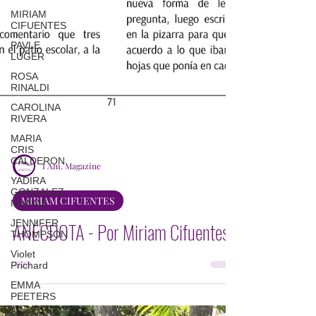
MIRIAM
CIFUENTES
PAVLE
LUGER
ROSA
RINALDI
CAROLINA
RIVERA
MARIA
CRIS
CALDERON
YADIRA
GONZALEZ
I Am. Magazine
MUÑOZ
JENNIFER
MIRIAM CIFUENTES
THOMPSON
ANÉCDOTA - Por Miriam Cifuentes
Violet
Prichard
EMMA
PEETERS