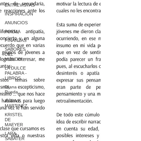
ENTREVISTAS
INSPIRACION
ANUNCIOS
POEMA
FINANZAS
SABORES
DEL
MUNDO
LA DULCE
PALABRA -
LIBROS
DIana
Rueda
AURA E.
MARTINEZ
KRISTEL
DE
MAEYER
LARA
SABATER