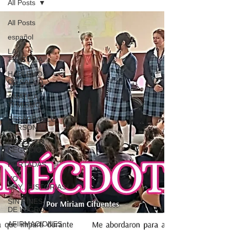
All Posts
All Posts
español
LA
TERTULIA
HABLEMOS
DE SALUD
AMATE A
TI MISMO
DESARROLLO
PERSONAL
CRECE TU
NEGOCIO
PORTADAS
YO
SOY...HISTORIAS
SIN FINES
DE LUCRO
AFIRMACIONES