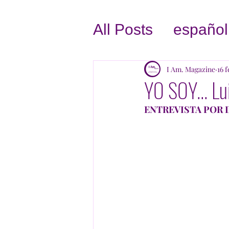
All Posts
español
AMATE A TI MI
I Am. Magazine
16 
YO SOY... Lu
CRECE TU NE
ENTREVISTA POR 
SIN FINES DE 
INSPIRACION