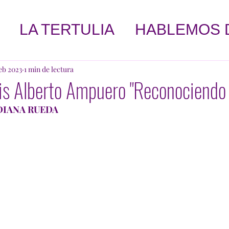
LA TERTULIA
HABLEMOS 
SMO
DESARROLLO PERSONA
feb 2023
1 min de lectura
is Alberto Ampuero "Reconociendo 
GOCIO
PORTADAS
YO SOY.
DIANA RUEDA
LUCRO
AFIRMACIONES
EN
ANUNCIOS
POEMA
FINA