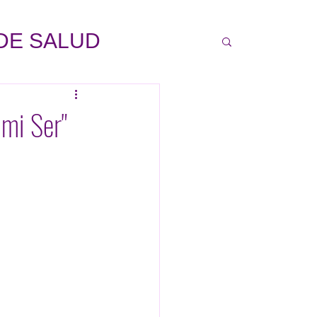
DE SALUD
L
mi Ser"
..HISTORIAS
TREVISTAS
NZAS