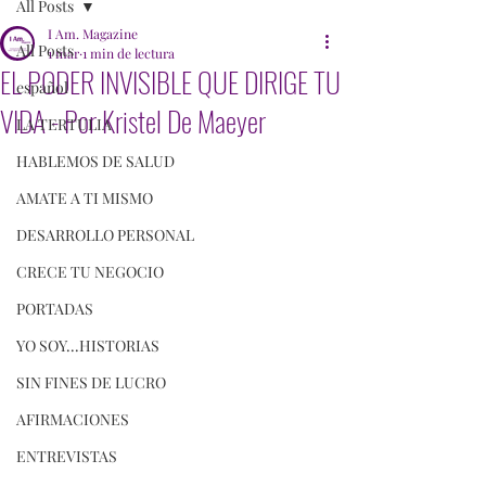
All Posts
I Am. Magazine
All Posts
1 mar
1 min de lectura
EL PODER INVISIBLE QUE DIRIGE TU
español
VIDA - Por Kristel De Maeyer
LA TERTULIA
HABLEMOS DE SALUD
AMATE A TI MISMO
DESARROLLO PERSONAL
CRECE TU NEGOCIO
PORTADAS
YO SOY...HISTORIAS
SIN FINES DE LUCRO
AFIRMACIONES
ENTREVISTAS