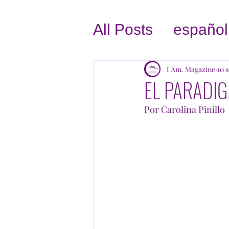
All Posts
español
AMATE A TI MI
I Am. Magazine
10 
EL PARADI
CRECE TU NE
Por Carolina Pinillo
SIN FINES DE 
INSPIRACION