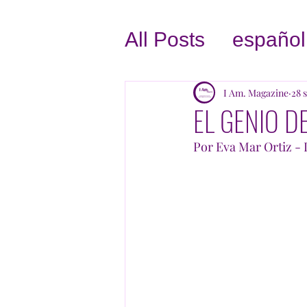
All Posts
español
AMATE A TI MI
I Am. Magazine
28 
EL GENIO D
CRECE TU NE
Por Eva Mar Ortiz 
SIN FINES DE 
INSPIRACION