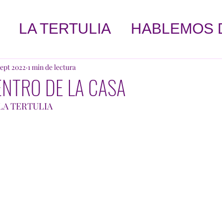
LA TERTULIA
HABLEMOS 
SMO
DESARROLLO PERSONA
sept 2022
1 min de lectura
ENTRO DE LA CASA
GOCIO
PORTADAS
YO SOY.
- LA TERTULIA
LUCRO
AFIRMACIONES
EN
ANUNCIOS
POEMA
FINA