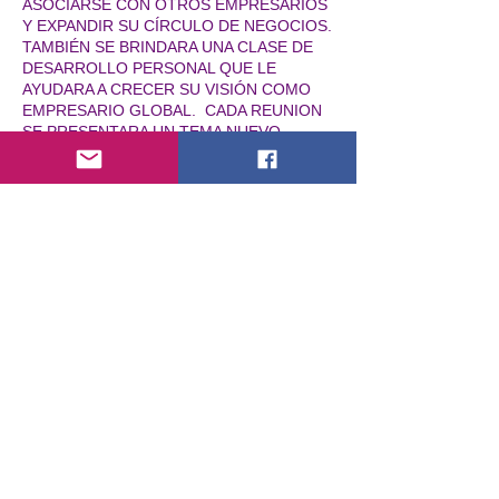
ASOCIARSE CON OTROS EMPRESARIOS
Y EXPANDIR SU CÍRCULO DE NEGOCIOS.
TAMBIÉN SE BRINDARA UNA CLASE DE
DESARROLLO PERSONAL QUE LE
AYUDARA A CRECER SU VISIÓN COMO
EMPRESARIO GLOBAL. CADA REUNION
SE PRESENTARA UN TEMA NUEVO.
Entradas
Venta finalizada
Tipo de entrada
CIRCULO DE NEGOCIOS - I
AM. EC
Leer más
Precio
US$ 50,00