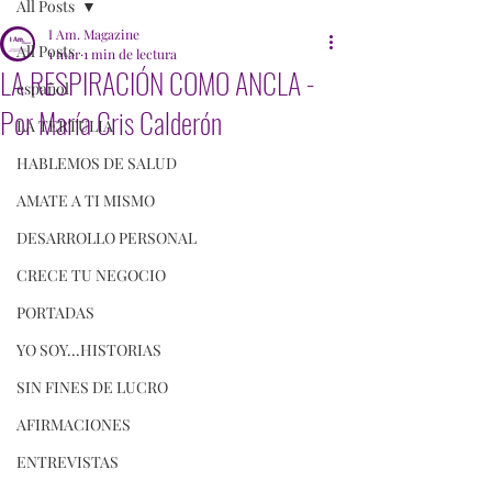
All Posts
I Am. Magazine
All Posts
1 mar
1 min de lectura
LA RESPIRACIÓN COMO ANCLA -
español
Por María Cris Calderón
LA TERTULIA
HABLEMOS DE SALUD
AMATE A TI MISMO
DESARROLLO PERSONAL
CRECE TU NEGOCIO
PORTADAS
YO SOY...HISTORIAS
SIN FINES DE LUCRO
AFIRMACIONES
ENTREVISTAS