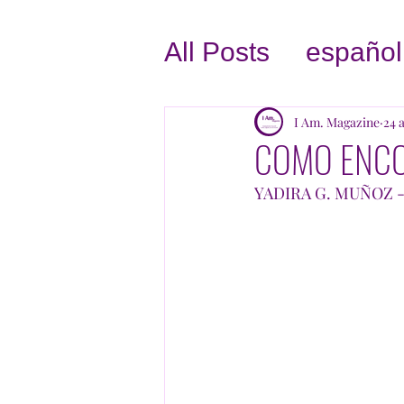
All Posts
español
AMATE A TI MI
I Am. Magazine
24 
COMO ENCO
CRECE TU NE
YADIRA G. MUÑOZ -
SIN FINES DE 
INSPIRACION