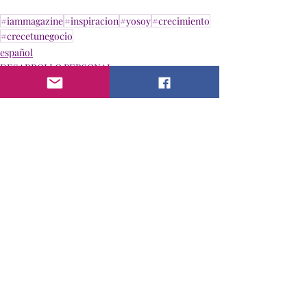
#iammagazine
#inspiracion
#yosoy
#crecimiento
#crecetunegocio
español
DESARROLLO PERSONAL
INSPIRACION
Entradas recientes
Ver todo